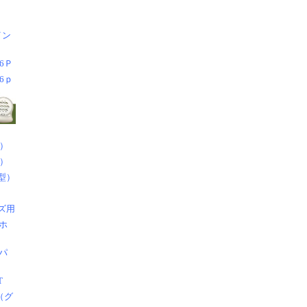
イン
6Ｐ
6ｐ
）
）
型）
ズ用
ホ
パ
T
（グ