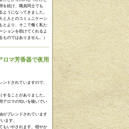
用を続け、職員同士でも
るようになってきました。
人と人とのコミュニケーシ
もとより、そこで働く私た
ーションを助けてくれるよ
るものではありません。）
アロマ芳香器で夜用
レンドされていますので、
りすることがありました。
用アロマの匂いを嗅いでい
油がブレンドされています
でいます。
てもいやされます。穏やか