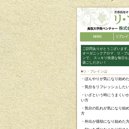
ご訪問ありがとうございます
オーガニックアロマ リ・ブ
ンで、 スッキリ快適な毎日を
過ごしださい！
■リ・ブレインは
・ぼんやりが気になり始め
・気分をリフレッシュした
・いざという時にうまくい
い方
・気分の乱れが気になり始
方
・外出が億劫になり始めた