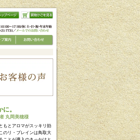
かに。
者 丸岡美穂様
ともとアロマがスッキリ効
このリ・ブレインは鳥取大
ることが導入のきっかけと