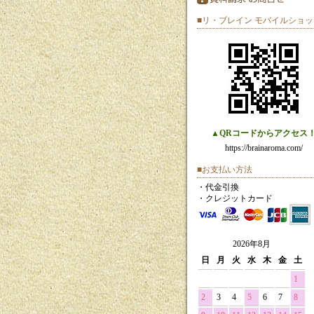
■リ・ブレイン モバイルショッ
▲QRコードからアクセス
https://brainaroma.com/
■お支払い方法
・代金引換
・クレジットカード
2026年8月
日
月
火
水
木
金
土
1
2
3
4
5
6
7
8