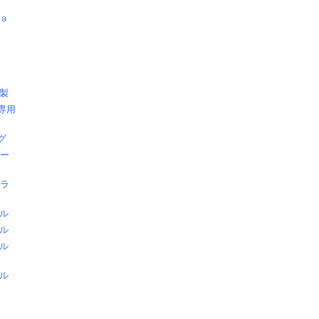
ａ
製
専用
グ
ベー
ブラ
ル
ル
ル
ル