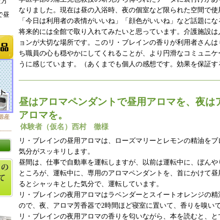
た方
なりました。現在は昼の入浴時、夜の個室など限られた空間で使
で昼
「今日は利用者の表情がいいね」「顔色がいいね」など話題にな
将来的には全館で取り入れてみたいと思っています。介護施設は
ョンが大切な場所です。このリ・ブレインの香りが利用者さんは
ち職員の心も穏やかにしてくれることが、より円滑なコミュニケ
うに感じています。（あくまでも個人の感想です。効果を保証す
昼はアロマペンダントで昼用アロマを、夜は
アロマを。
源産
体験者（仮名）西村 徹様
リ・ブレインの昼用アロマは、ローズマリーとレモンの精油をブ
気分がスッキリします。
昼間は、仕事で自動車を運転しますが、以前は運転中に、ぼんや
ところが、運転中に、専用のアロマペンダントを、首にかけて昼
るとシャッキとした気分で、運転しています。
リ・ブレインの夜用アロマはラベンダーとスイートオレンジの精
ので、夜、アロマ芳香器で2時間ほど寝室に置いて、香りを嗅い
リ・ブレインの夜用アロマの香りを匂いながら、本を読むと、と