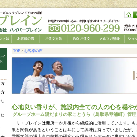
TOP
>
お客様の声
。
レイ
お
た方
い方
かな
心地良い香りが、施設内全ての人の心を穏や
グループホーム陽だまりの家ことうら（鳥取県琴浦町）管理
めた
リ・ブレインは開所一か月後から継続的に活用しています。も
方
果と関係があるということは耳にして興味は持っていましたが、
学医学部の浦上克也教授の研究から得られたデータに裏付けがあ