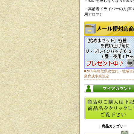
・匂いを感じなくなり始め
・高齢者ドライバーの方(車
用アロマ）
■2009年鳥取県次世代・地域資
業育成事業認定
｜商品カテゴリー