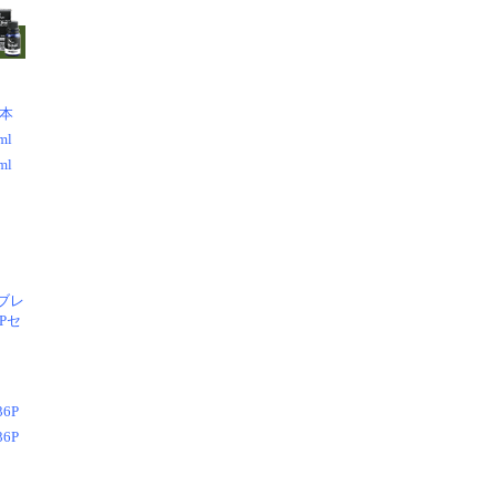
1本
l
l
ブレ
Pセ
6P
6P