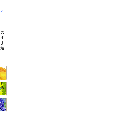
ェイ
培の
学肥
によ
栽培