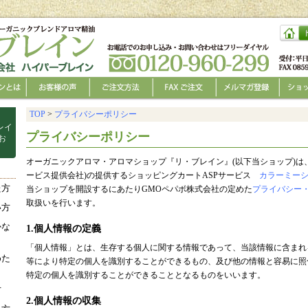
TOP
>
プライバシーポリシー
。
レイ
プライバシーポリシー
お
オーガニックアロマ・アロマショップ『リ・ブレイン』(以下当ショップ)は
ービス提供会社)の提供するショッピングカートASPサービス
カラーミー
た方
当ショップを開設するにあたりGMOペパボ株式会社の定めた
プライバシー
取扱いを行います。
い方
かな
1.個人情報の定義
「個人情報」とは、生存する個人に関する情報であって、当該情報に含まれ
めた
等により特定の個人を識別することができるもの、及び他の情報と容易に照
特定の個人を識別することができることとなるものをいいます。
方
2.個人情報の収集