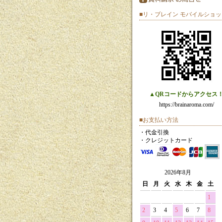
■リ・ブレイン モバイルショッ
▲QRコードからアクセス
https://brainaroma.com/
■お支払い方法
・代金引換
・クレジットカード
2026年8月
日
月
火
水
木
金
土
1
2
3
4
5
6
7
8