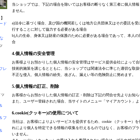
当ショップでは、下記の場合を除いてはお客様の断りなく第三者に個人情報
ません。
ト】
a)法令に基づく場合、及び国の機関若しくは地方公共団体又はその委託を受
ード
行することに対して協力する必要がある場合
b)人の生命、身体又は財産の保護のために必要がある場合であって、本人の
な
合
ッ
4.個人情報の安全管理
お客様よりお預かりした個人情報の安全管理はサービス提供会社によって合
フレ
技術的施策を講じるとともに、当ショップでは関連法令に準じた適切な取扱
不正な侵入、個人情報の紛失、改ざん、漏えい等の危険防止に努めます。
5.個人情報の訂正、削除
セッ
お客様からお預かりした個人情報の訂正・削除は下記の問合せ先よりお知ら
また、ユーザー登録された場合、当サイトのメニュー「マイアカウント」よ
＆
6.cookie(クッキー)の使用について
＆フ
当社は、お客様によりよいサービスを提供するため、cookie （クッキー）
れにより個人を特定できる情報の収集を行えるものではなく、お客様のプラ
＆
いません。