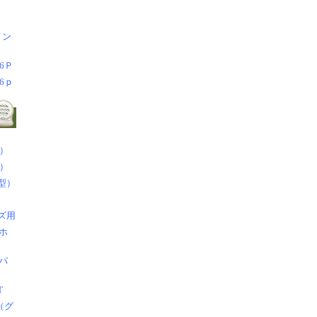
イン
6Ｐ
6ｐ
）
）
型）
ズ用
ホ
パ
T
（グ