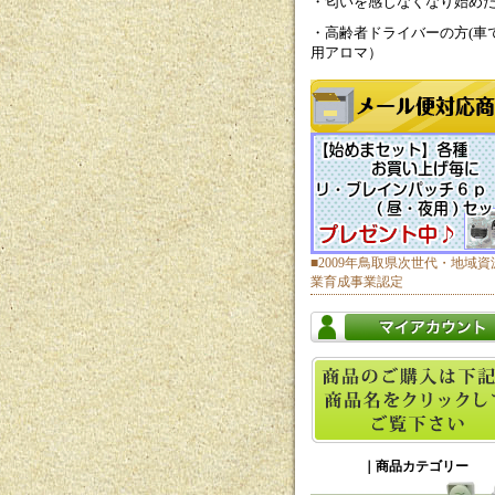
・匂いを感じなくなり始め
・高齢者ドライバーの方(車
用アロマ）
■2009年鳥取県次世代・地域資
業育成事業認定
｜商品カテゴリー