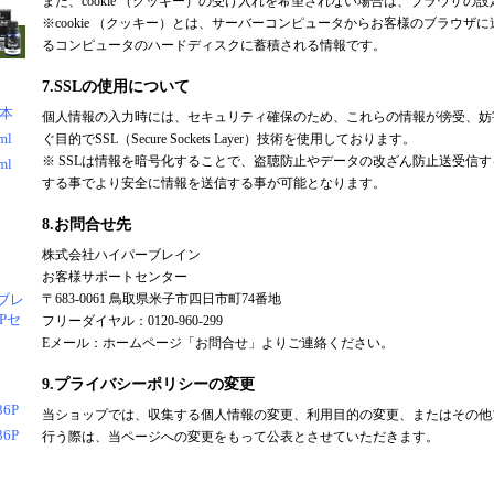
また、cookie （クッキー）の受け入れを希望されない場合は、ブラウザの
※cookie （クッキー）とは、サーバーコンピュータからお客様のブラウザ
るコンピュータのハードディスクに蓄積される情報です。
7.SSLの使用について
1本
個人情報の入力時には、セキュリティ確保のため、これらの情報が傍受、妨
l
ぐ目的でSSL（Secure Sockets Layer）技術を使用しております。
※ SSLは情報を暗号化することで、盗聴防止やデータの改ざん防止送受信す
l
する事でより安全に情報を送信する事が可能となります。
8.お問合せ先
株式会社ハイパーブレイン
お客様サポートセンター
ブレ
〒683-0061 鳥取県米子市四日市町74番地
Pセ
フリーダイヤル：0120-960-299
Eメール：ホームページ「お問合せ」よりご連絡ください。
9.プライバシーポリシーの変更
6P
当ショップでは、収集する個人情報の変更、利用目的の変更、またはその他
6P
行う際は、当ページへの変更をもって公表とさせていただきます。