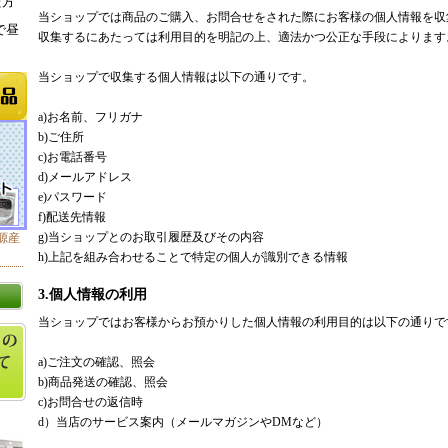
た方
当ショップでは商品のご購入、お問合せをされた際にお客様の個人情報を収
で昼
収集するにあたっては利用目的を明記の上、適法かつ公正な手段によります
当ショップで収集する個人情報は以下の通りです。
a)お名前、フリガナ
b)ご住所
c)お電話番号
d)メールアドレス
e)パスワード
f)配送先情報
g)当ショップとのお取引履歴及びその内容
源産
h)上記を組み合わせることで特定の個人が識別できる情報
3.個人情報の利用
当ショップではお客様からお預かりした個人情報の利用目的は以下の通りで
a)ご注文の確認、照会
b)商品発送の確認、照会
c)お問合せの返信時
d）当店のサービス案内（メールマガジンやDMなど）