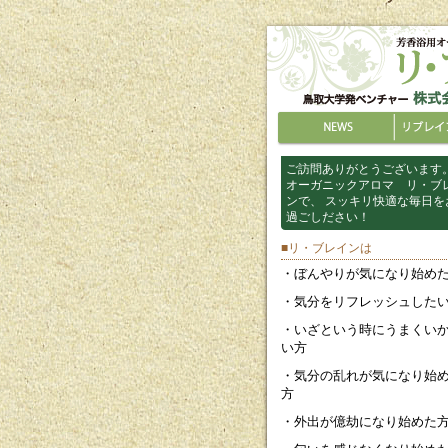
ご訪問ありがとうございます
オーガニックアロマ リ・ブ
ンで、 スッキリ快適な毎日を
過ごしださい！
■リ・ブレインは
・ぼんやりが気になり始め
・気分をリフレッシュした
・いざという時にうまくい
い方
・気分の乱れが気になり始
方
・外出が億劫になり始めた