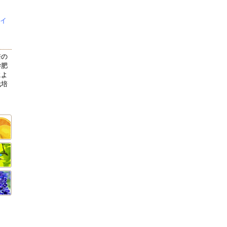
ェイ
培の
学肥
によ
栽培