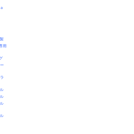
ａ
製
専用
グ
ベー
ブラ
ル
ル
ル
ル